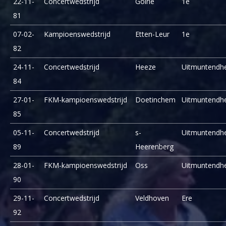
22-11-
Concertwedstrijd
Goirle
1e
81
07-02-
Kampioenswedstrijd
Etten-Leur
1e
82
24-11-
Concertwedstrijd
Heeze
Uitmuntendh
84
27-01-
FKM-kampioenswedstrijd
Doetinchem
Uitmuntendh
85
05-11-
Concertwedstrijd
s-
Uitmuntendh
89
Heerenberg
28-01-
FKM-kampioenswedstrijd
Oss
Uitmuntendh
90
29-11-
Concertwedstrijd
Veldhoven
Ere
92