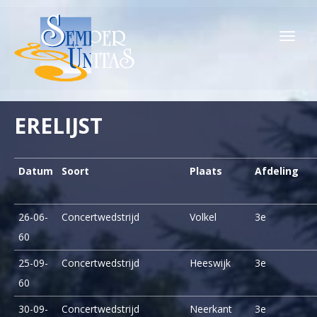
Togg
navi
ERELIJST
Datum
Soort
Plaats
Afdeling
26-06-
Concertwedstrijd
Volkel
3e
60
25-09-
Concertwedstrijd
Heeswijk
3e
60
30-09-
Concertwedstrijd
Neerkant
3e