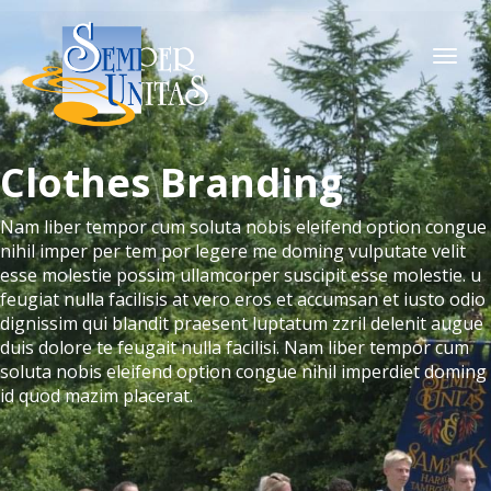
Togg
navi
Clothes Branding
Nam liber tempor cum soluta nobis eleifend option congue
nihil imper per tem por legere me doming vulputate velit
esse molestie possim ullamcorper suscipit esse molestie. u
feugiat nulla facilisis at vero eros et accumsan et iusto odio
dignissim qui blandit praesent luptatum zzril delenit augue
duis dolore te feugait nulla facilisi. Nam liber tempor cum
soluta nobis eleifend option congue nihil imperdiet doming
id quod mazim placerat.