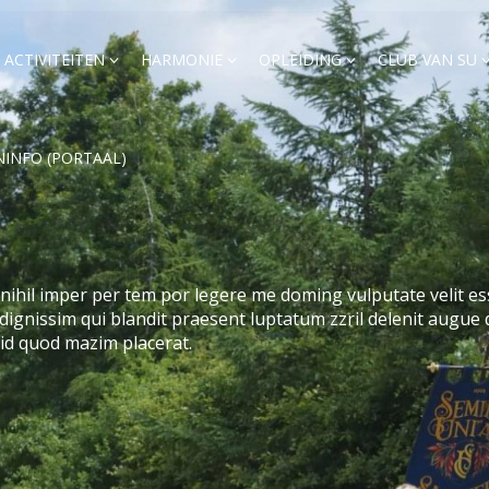
ACTIVITEITEN
HARMONIE
OPLEIDING
CLUB VAN SU
NINFO (PORTAAL)
ihil imper per tem por legere me doming vulputate velit ess
o dignissim qui blandit praesent luptatum zzril delenit augue 
 id quod mazim placerat.