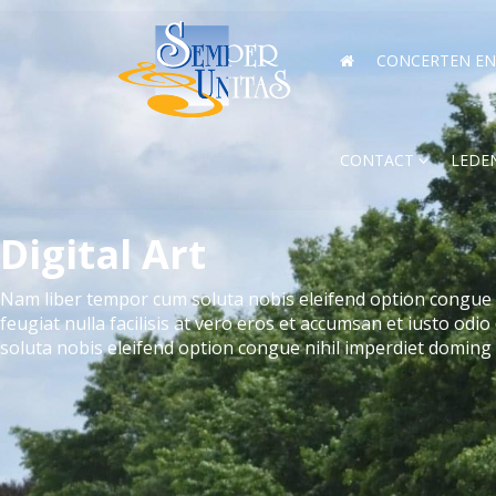
CONCERTEN EN 
CONTACT
LEDE
Digital Art
Nam liber tempor cum soluta nobis eleifend option congue n
feugiat nulla facilisis at vero eros et accumsan et iusto odi
soluta nobis eleifend option congue nihil imperdiet doming