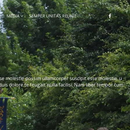
MEDIA
SEMPER UNITAS REÜNIE
e molestie possim ullamcorper suscipit esse molestie. u
duis dolore te feugait nulla facilisi. Nam liber tempor cum