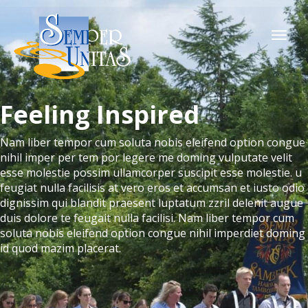
Togg
navi
Feeling Inspired
Nam liber tempor cum soluta nobis eleifend option congue
nihil imper per tem por legere me doming vulputate velit
esse molestie possim ullamcorper suscipit esse molestie. u
feugiat nulla facilisis at vero eros et accumsan et iusto odio
dignissim qui blandit praesent luptatum zzril delenit augue
duis dolore te feugait nulla facilisi. Nam liber tempor cum
soluta nobis eleifend option congue nihil imperdiet doming
id quod mazim placerat.