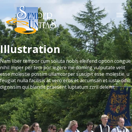
Togg
navi
Illustration
Nam liber tempor cum soluta nobis eleifend option congue
nihil imper per tem por legere me doming vulputate velit
esse molestie possim ullamcorper suscipit esse molestie. u
feugiat nulla facilisis at vero eros et accumsan et iusto odio
dignissim qui blandit praesent luptatum zzril delenit