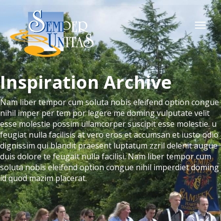
Togg
navi
Inspiration Archive
Nam liber tempor cum soluta nobis eleifend option congue
nihil imper per tem por legere me doming vulputate velit
esse molestie possim ullamcorper suscipit esse molestie. u
feugiat nulla facilisis at vero eros et accumsan et iusto odio
dignissim qui blandit praesent luptatum zzril delenit augue
duis dolore te feugait nulla facilisi. Nam liber tempor cum
soluta nobis eleifend option congue nihil imperdiet doming
id quod mazim placerat.