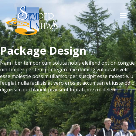
Togg
navi
Package Design
Nam liber tempor cum soluta nobis eleifend option congue
nihil imper per tem por legere me doming vulputate velit
esse molestie possim ullamcorper suscipit esse molestie. u
feugiat nulla facilisis at vero eros et accumsan et iusto odio
dignissim qui blandit praesent luptatum zzril delenit