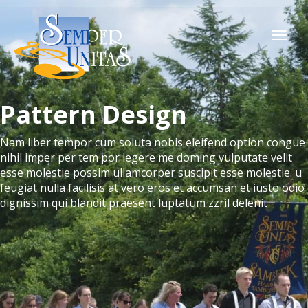
Togg
navi
Pattern Design
Nam liber tempor cum soluta nobis eleifend option congue
nihil imper per tem por legere me doming vulputate velit
esse molestie possim ullamcorper suscipit esse molestie. u
feugiat nulla facilisis at vero eros et accumsan et iusto odio
dignissim qui blandit praesent luptatum zzril delenit