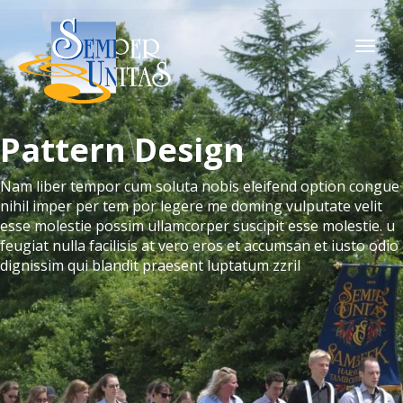
Togg
navi
Pattern Design
Nam liber tempor cum soluta nobis eleifend option congue
nihil imper per tem por legere me doming vulputate velit
esse molestie possim ullamcorper suscipit esse molestie. u
feugiat nulla facilisis at vero eros et accumsan et iusto odio
dignissim qui blandit praesent luptatum zzril