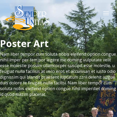
Togg
navi
Poster Art
Nam liber tempor cum soluta nobis eleifend option congue
nihil imper per tem por legere me doming vulputate velit
esse molestie possim ullamcorper suscipit esse molestie. u
feugiat nulla facilisis at vero eros et accumsan et iusto odio
dignissim qui blandit praesent luptatum zzril delenit augue
duis dolore te feugait nulla facilisi. Nam liber tempor cum
soluta nobis eleifend option congue nihil imperdiet doming
id quod mazim placerat.