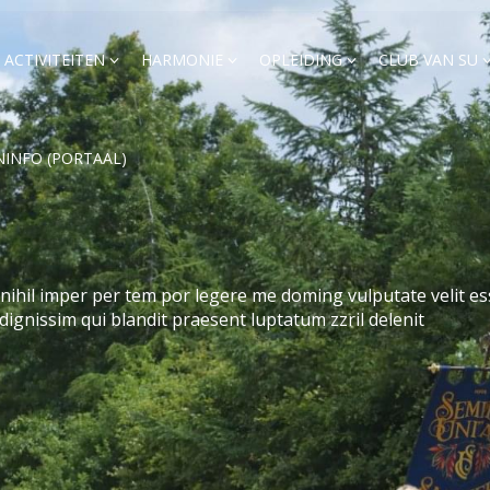
ACTIVITEITEN
HARMONIE
OPLEIDING
CLUB VAN SU
NINFO (PORTAAL)
ihil imper per tem por legere me doming vulputate velit ess
 dignissim qui blandit praesent luptatum zzril delenit