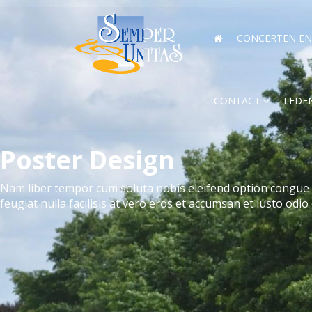
CONCERTEN EN 
CONTACT
LEDE
Poster Design
Nam liber tempor cum soluta nobis eleifend option congue n
feugiat nulla facilisis at vero eros et accumsan et iusto odio