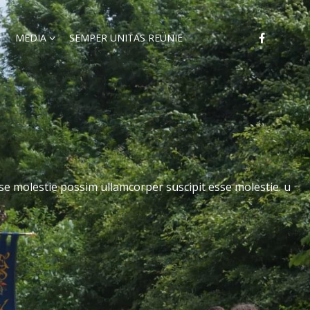
MEDIA
SEMPER UNITAS REÜNIE
e molestie possim ullamcorper suscipit esse molestie. u