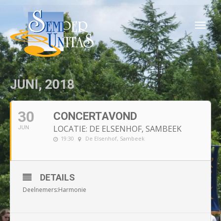
Togg
navi
JUNI, 2018
30
CONCERTAVOND
LOCATIE: DE ELSENHOF, SAMBEEK
JUN
19:30
De Elsenhof, Sambeek
DETAILS
Deelnemers:Harmonie