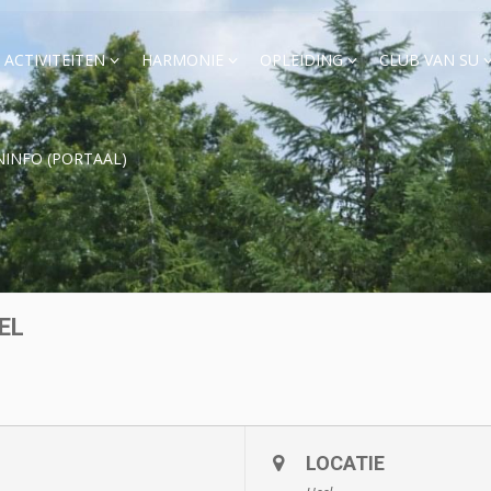
ACTIVITEITEN
HARMONIE
OPLEIDING
CLUB VAN SU
NINFO (PORTAAL)
EL
LOCATIE