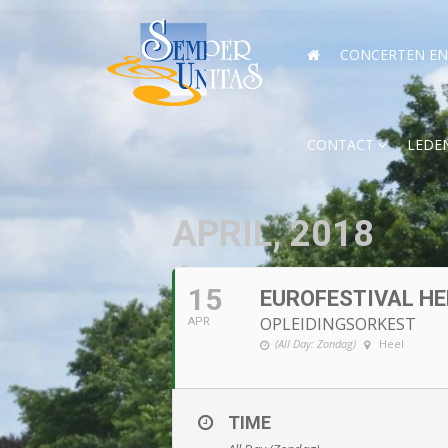
CONCERTEN EN 
CONTACT
LEDE
APRIL, 2018
15
EUROFESTIVAL HE
OPLEIDINGSORKEST
APR
(All Day: Zondag)
Heel
TIME