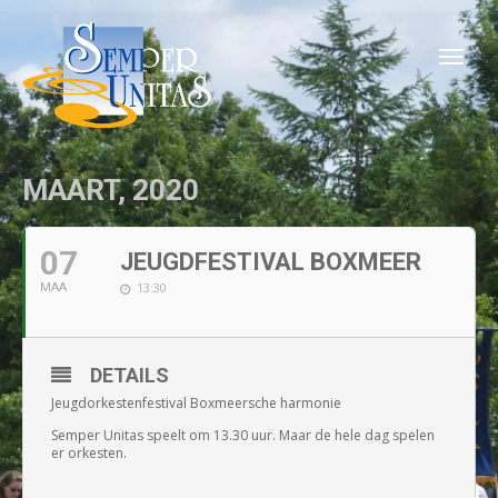
Togg
navi
MAART, 2020
07
JEUGDFESTIVAL BOXMEER
13:30
MAA
DETAILS
Jeugdorkestenfestival Boxmeersche harmonie
Semper Unitas speelt om 13.30 uur. Maar de hele dag spelen
er orkesten.