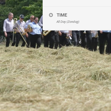
TIME
All Day (Zondag)