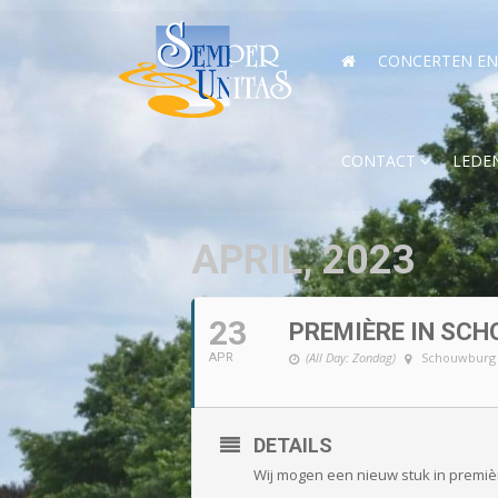
CONCERTEN EN 
CONTACT
LEDE
APRIL, 2023
23
PREMIÈRE IN SC
(All Day: Zondag)
Schouwburg 
APR
DETAILS
Wij mogen een nieuw stuk in premièr