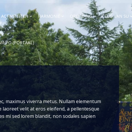
ACTIVITEITEN
HARMONIE
OPLEIDING
CLUB VAN SU
NINFO (PORTAAL)
nec, maximus viverra metus. Nullam elementum
laoreet velit at eros eleifend, a pellentesque
cies mi sed lorem blandit, non sodales sapien