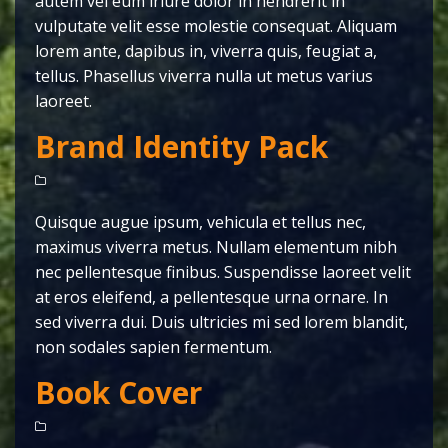
autem vel eum iriure dolor in hendrerit in
vulputate velit esse molestie consequat. Aliquam
lorem ante, dapibus in, viverra quis, feugiat a,
tellus. Phasellus viverra nulla ut metus varius
laoreet.
Brand Identity Pack
Quisque augue ipsum, vehicula et tellus nec,
maximus viverra metus. Nullam elementum nibh
nec pellentesque finibus. Suspendisse laoreet velit
at eros eleifend, a pellentesque urna ornare. In
sed viverra dui. Duis ultricies mi sed lorem blandit,
non sodales sapien fermentum.
Book Cover