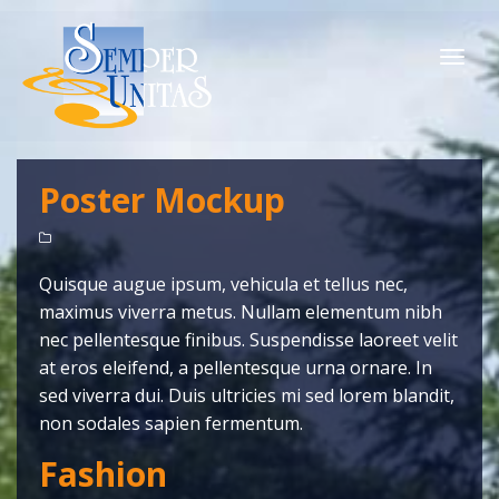
Togg
navi
Poster Mockup
Quisque augue ipsum, vehicula et tellus nec,
maximus viverra metus. Nullam elementum nibh
nec pellentesque finibus. Suspendisse laoreet velit
at eros eleifend, a pellentesque urna ornare. In
sed viverra dui. Duis ultricies mi sed lorem blandit,
non sodales sapien fermentum.
Fashion